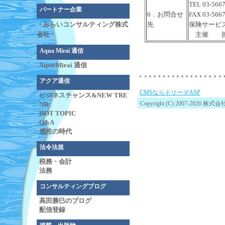
TEL 03-5667
パートナー企業
6．お問合せ
FAX 03-5667
先
保険サービ
・
みらいコンサルティング株式
主催 担
会社
Aqua Mirai 通信
Aqua Mirai 通信
アクア通信
CMSならドリーマASP
ビジネスチャンス&NEW TRE
Copyright (C) 2007-2026 
ND
HOT TOPIC
Q&A
感性の時代
法令法規
税務・会計
法務
コンサルティングブログ
高田勝巳のブログ
配信登録