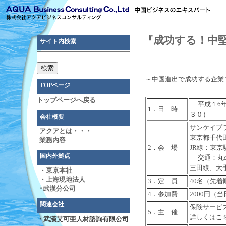
『成功する！中
サイト内検索
～中国進出で成功する企業
TOPページ
トップページへ戻る
平成１6年1
1．日 時
３０）
会社概要
サンケイプラ
アクアとは・・・
東京都千代田
業務内容
2．会 場
JR線：東京
国内外拠点
交通：丸の
三田線、大手
・東京本社
・上海現地法人
3．定 員
40名（先着
･武漢分公司
4．参加費
2000円（
関連会社
保険サービ
5．主 催
詳しくはこ
・武漢艾可亜人材諮詢有限公司