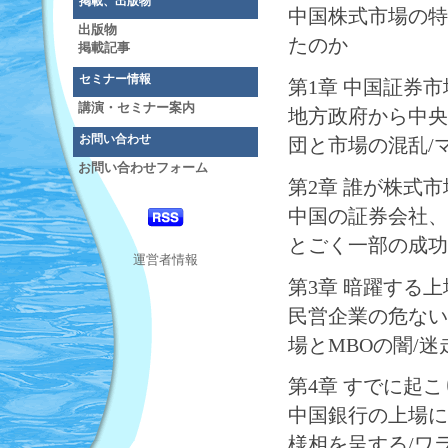
掲載、出版物
中国株式市場の特
出版物
たのか
掲載記事
セミナー情報
第1章 中国証券
講演・セミナー案内
地方政府から中央
お問い合わせ
団と市場の混乱/
お問い合わせフォーム
第2章 誰が株式
中国の証券会社、
とごく一部の成功
運営者情報
第3章 暗躍する
民営企業の危ない
場とMBOの闇/
第4章 すでに起
中国銀行の上場に
様相を呈する/ワ