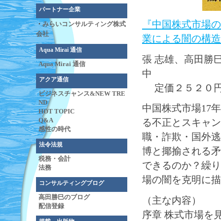
パートナー企業
『中国株式市場の
・
みらいコンサルティング株式
会社
業による闇の構造
Aqua Mirai 通信
張 志雄、高田
Aqua Mirai 通信
中
アクア通信
定価２５２０円
ビジネスチャンス&NEW TRE
ND
中国株式市場17
HOT TOPIC
Q&A
る不正とスキャン
感性の時代
職・詐欺・国外逃
法令法規
博と揶揄される矛
税務・会計
できるのか？繰り
法務
場の闇を克明に描
コンサルティングブログ
高田勝巳のブログ
（主な内容）
配信登録
序章 株式市場を