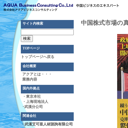
中国株式市場の
サイト内検索
TOPページ
トップページへ戻る
会社概要
アクアとは・・・
業務内容
国内外拠点
・東京本社
・上海現地法人
･武漢分公司
関連会社
・武漢艾可亜人材諮詢有限公司