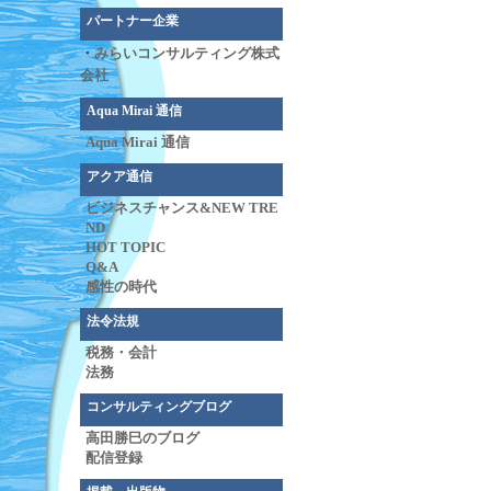
パートナー企業
・
みらいコンサルティング株式
会社
Aqua Mirai 通信
Aqua Mirai 通信
アクア通信
ビジネスチャンス&NEW TRE
ND
HOT TOPIC
Q&A
感性の時代
法令法規
税務・会計
法務
コンサルティングブログ
高田勝巳のブログ
配信登録