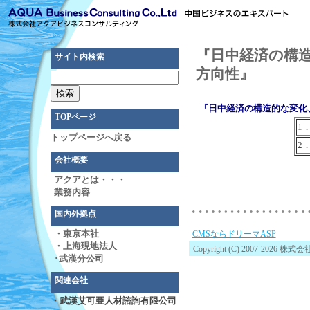
『日中経済の構
サイト内検索
方向性』
『日中経済の構造的な変化
TOPページ
1
トップページへ戻る
2
会社概要
アクアとは・・・
業務内容
国内外拠点
・東京本社
CMSならドリーマASP
・上海現地法人
Copyright (C) 2007-2026 
･武漢分公司
関連会社
・武漢艾可亜人材諮詢有限公司