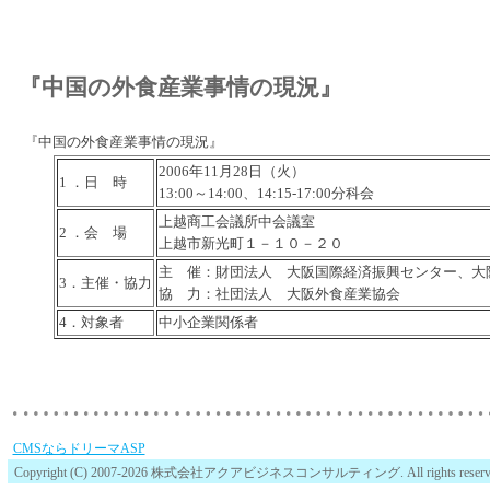
『中国の外食産業事情の現況』
『中国の外食産業事情の現況』
2006年11月28日（火）
1 ．日 時
13:00～14:00、14:15-17:00分科会
上越商工会議所中会議室
2 ．会 場
上越市新光町１－１０－２０
主 催：財団法人 大阪国際経済振興センター、大
3．主催・協力
協 力：社団法人 大阪外食産業協会
4．対象者
中小企業関係者
CMSならドリーマASP
Copyright (C) 2007-2026 株式会社アクアビジネスコンサルティング. All rights reserv