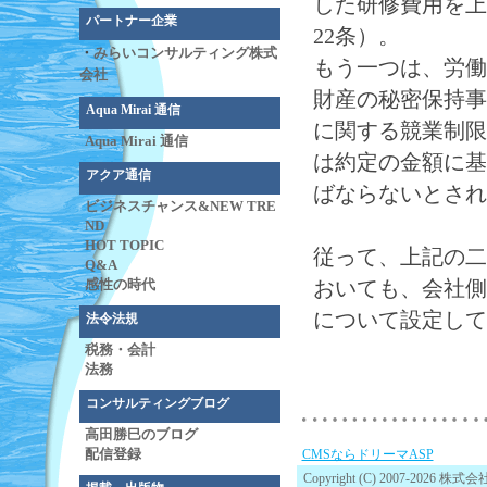
した研修費用を上
パートナー企業
22条）。
・
みらいコンサルティング株式
もう一つは、労働
会社
財産の秘密保持事
Aqua Mirai 通信
に関する競業制限
Aqua Mirai 通信
は約定の金額に基
アクア通信
ばならないとされ
ビジネスチャンス&NEW TRE
ND
HOT TOPIC
従って、上記の二
Q&A
おいても、会社側
感性の時代
について設定して
法令法規
税務・会計
法務
コンサルティングブログ
高田勝巳のブログ
配信登録
CMSならドリーマASP
Copyright (C) 2007-2026 