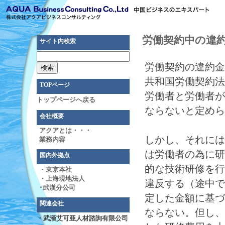
労働契約中の違
サイト内検索
労働契約の違約金
共和国労働契約法
TOPページ
労働者と労働者が
トップページへ戻る
ならないと定めら
会社概要
アクアとは・・・
しかし、それには
業務内容
は労働者の為に研
国内外拠点
的な技術研修を行
・東京本社
・上海現地法人
違反する（途中で
･武漢分公司
定した金額に基づ
関連会社
ならない。但し、
・武漢艾可亜人材諮詢有限公司