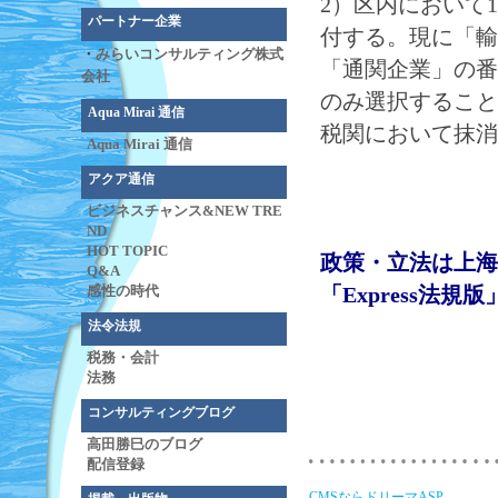
2）区内において
パートナー企業
付する。現に「輸
・
みらいコンサルティング株式
「通関企業」の番
会社
のみ選択すること
Aqua Mirai 通信
税関において抹消
Aqua Mirai 通信
アクア通信
ビジネスチャンス&NEW TRE
ND
HOT TOPIC
政策・立法は上海
Q&A
「Express法
感性の時代
法令法規
税務・会計
法務
コンサルティングブログ
高田勝巳のブログ
配信登録
CMSならドリーマASP