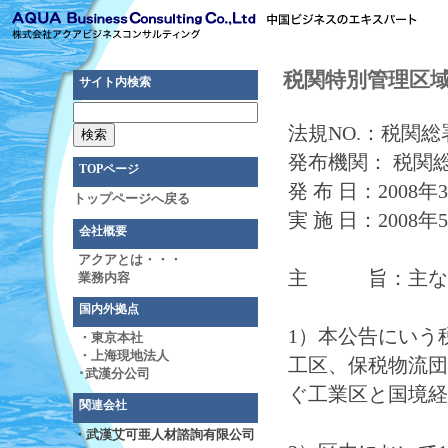
税関特別管理区
サイト内検索
法規NO.：税関総署
発布機関： 税関
TOPページ
発 布 日：2008年
トップページへ戻る
実 施 日：2008年
会社概要
アクアとは・・・
主 旨：主な内
業務内容
国内外拠点
1）本公告にいう
・東京本社
・上海現地法人
工区、保税物流団
･武漢分公司
ぐ工業区と国境経
関連会社
・武漢艾可亜人材諮詢有限公司