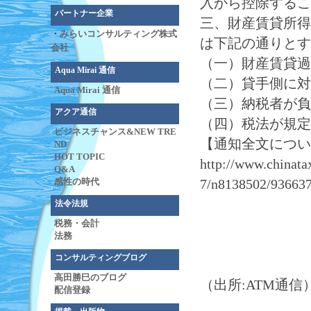
入から控除するこ
パートナー企業
三、財産賃貸所得
・
みらいコンサルティング株式
は下記の通りとす
会社
（一）財産賃貸過
Aqua Mirai 通信
（二）貸手側に対
Aqua Mirai 通信
（三）納税者が負
アクア通信
（四）税法が規定
ビジネスチャンス&NEW TRE
【通知全文につい
ND
HOT TOPIC
http://www.chinat
Q&A
7/n8138502/936637
感性の時代
法令法規
税務・会計
法務
コンサルティングブログ
高田勝巳のブログ
（出所:ATM通信
配信登録