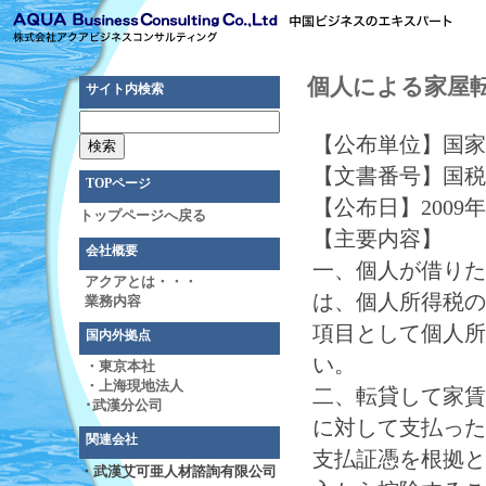
個人による家屋
サイト内検索
【公布単位】国家
【文書番号】国税函[
TOPページ
【公布日】2009年
トップページへ戻る
【主要内容】
会社概要
一、個人が借りた
アクアとは・・・
は、個人所得税の
業務内容
項目として個人所
国内外拠点
い。
・東京本社
・上海現地法人
二、転貸して家賃
･武漢分公司
に対して支払った
関連会社
支払証憑を根拠と
・武漢艾可亜人材諮詢有限公司