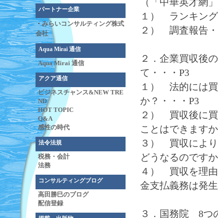
（「中華英才網」
パートナー企業
１） ランキング
・
みらいコンサルティング株式
２） 調査報告・
会社
Aqua Mirai 通信
２．企業買収後の
Aqua Mirai 通信
て・・・P3
アクア通信
１） 法的には買
ビジネスチャンス&NEW TRE
か？・・・P3
ND
HOT TOPIC
２） 買収後に買
Q&A
ことはできますか
感性の時代
３） 買収により
法令法規
どうなるのですか
税務・会計
法務
４） 買収を理由
コンサルティングブログ
金支払義務は発生
高田勝巳のブログ
配信登録
３．国務院 8つ