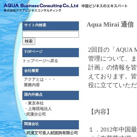
Aqua Mirai 通信 
サイト内検索
2回目の「AQUA
TOPページ
管理について、ま
トップページへ戻る
計画」の情報を皆
会社概要
えております。皆
アクアとは・・・
役に立てていただ
業務内容
国内外拠点
・東京本社
・上海現地法人
【内容】
･武漢分公司
関連会社
１．2012年中
・武漢艾可亜人材諮詢有限公司