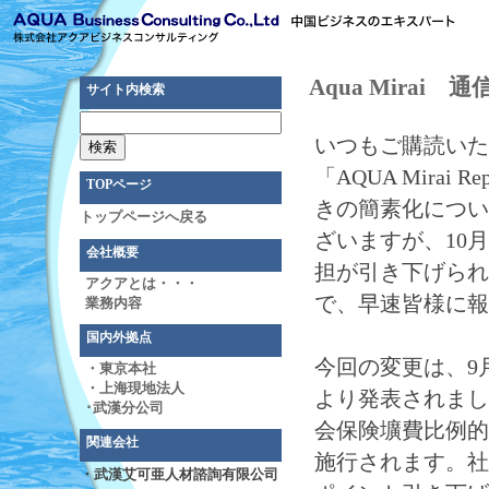
Aqua Mirai 通信
サイト内検索
いつもご購読いた
「AQUA Mirai 
TOPページ
きの簡素化につい
トップページへ戻る
ざいますが、10
会社概要
担が引き下げられ
アクアとは・・・
で、早速皆様に報
業務内容
国内外拠点
今回の変更は、9
・東京本社
・上海現地法人
より発表されまし
･武漢分公司
会保険壙費比例的
関連会社
施行されます。社
・武漢艾可亜人材諮詢有限公司