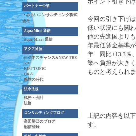
ポイント引き下げ
パートナー企業
・
みらいコンサルティング株式
今回の引き下げは
会社
低い状況にも関わ
Aqua Mirai 通信
他の先進国よりも
Aqua Mirai 通信
年最低賃金基準が上昇
アクア通信
年 同比+13.3％
ビジネスチャンス&NEW TRE
業へ負担が大きく
ND
HOT TOPIC
ものと考えられま
Q&A
感性の時代
法令法規
税務・会計
法務
コンサルティングブログ
上記の内容を以下
高田勝巳のブログ
す。
配信登録