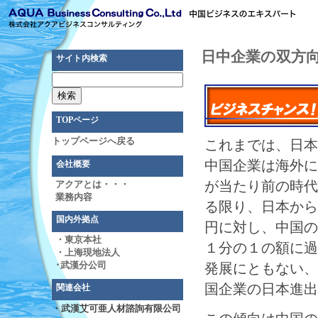
日中企業の双方
サイト内検索
TOPページ
トップページへ戻る
これまでは、日本
中国企業は海外に
会社概要
が当たり前の時代
アクアとは・・・
業務内容
る限り、日本から
国内外拠点
円に対し、中国の
・東京本社
１分の１の額に過
・上海現地法人
発展にともない、
･武漢分公司
国企業の日本進出
関連会社
・武漢艾可亜人材諮詢有限公司