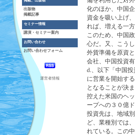
備を利用した対外
掲載、出版物
化のほか、中国企
出版物
掲載記事
資金を吸い上げ、
セミナー情報
れば、増える一方
講演・セミナー案内
このため、中国政
お問い合わせ
心だ。又、こうし
お問い合わせフォーム
外貨準備を原資と
会社、中国投資有限責任会
d.、以下「中国
に営業を開始する
運営者情報
となることが決ま
控えた米国のヘッ
ープへの３０億ド
投資先は、地域別
ど、業種別では、
れている。この中