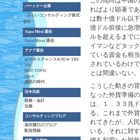
この傾向は中国の
パートナー企業
ればより顕著であ
・
みらいコンサルティング株式
は数十億ドル以下
会社
億ドル前後に急増
Aqua Mirai 通信
ルを超えるまでに
Aqua Mirai 通信
イマンなどタック
アクア通信
ている資金も相当
ビジネスチャンス&NEW TRE
されているわけで
ND
HOT TOPIC
とは間違いない。
Q&A
感性の時代
こうした動きの背
法令法規
なった外貨準備の
税務・会計
は、１．３３兆ド
法務
る。これまで外貨
コンサルティングブログ
れてきたが、人民
高田勝巳のブログ
いる。それに対す
配信登録