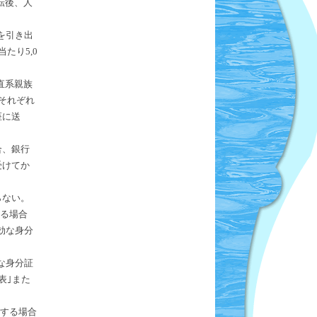
転後、人
を引き出
たり5,0
直系親族
それぞれ
座に送
合、銀行
受けてか
らない。
する場合
効な身分
な身分証
表｣また
転する場合