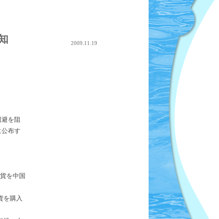
知
2009.11.19
回避を阻
に公布す
外貨を中国
貨を購入