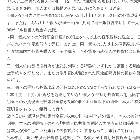
3.5人以上の異なる個人が同日、隔日または連続する複数日にそれぞれ元
民元資金を同一個人または機構の人民元口座に入金または送金。
4.個人が7日内に同一外貨預金口座から5回以上1万米ドル相当の外貨現金
す。または、5人以上の個人が同一日内に共同で同一銀行営業店にて一人当
00米ドル相当の現金を元転。
5.同一個人がその外貨預金口座内の預金を5人以上の直系親族に送金し、
がそれぞれ年度総額内で元転。または、同一個人の5人以上の直系親族が
年度総額内で外貨を購入後、その購入した外貨を当該個人の外貨預金口
金。
二、個人の両替取引行為が上記に列挙する特徴のいずれかに該当する場
は手続きを行わない、または取引額の明記された関連証明資料の提供を
ら行う。
三、個人の手持ち外貨現金の元転は以下の定めに従って行わなければな
1.本年度、年度元転総額を超過していない個人が手持ち外貨現金を元転
①当日の外貨現金元転累計金額が5,000米ドル相当以下の場合、本人の有
証明書をもって、銀行にて行う。
②当日の外貨現金元転累計金額が5,000米ドル相当超の場合、本人の有効
明書、本人の税関捺印のある｢中華人民共和国税関入国旅客荷物物品申告
は本人が預金していた銀行の外貨現金引出票をもって、銀行にて行う。
2.本年度、既に年度元転総額を超過している個人が手持ち外貨現金を元