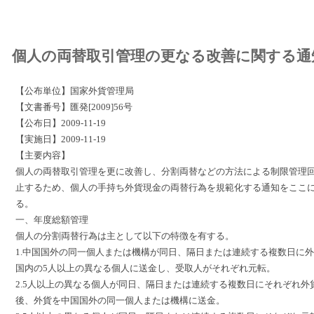
個人の両替取引管理の更なる改善に関する通
【公布単位】国家外貨管理局
【文書番号】匯発[2009]56号
【公布日】2009-11-19
【実施日】2009-11-19
【主要内容】
個人の両替取引管理を更に改善し、分割両替などの方法による制限管理
止するため、個人の手持ち外貨現金の両替行為を規範化する通知をここ
る。
一、年度総額管理
個人の分割両替行為は主として以下の特徴を有する。
1.中国国外の同一個人または機構が同日、隔日または連続する複数日に
国内の5人以上の異なる個人に送金し、受取人がそれぞれ元転。
2.5人以上の異なる個人が同日、隔日または連続する複数日にそれぞれ外
後、外貨を中国国外の同一個人または機構に送金。